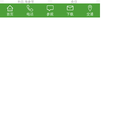
补品 海参等
灸仪
首页
电话
参观
下载
交通
News/
展会新闻
开幕倒计时！2026第35届中国国际健康产业博览会
4.23重磅启幕，科技创新领航万亿大健康蓝海！
承载行业厚望、汇聚全产业链资源，被誉为
大健康产业“风向标”与“晴雨表”的2026第35
届中国国际健康产业博览会
【详细】
2026-04-22
群雄逐鹿！众多微高压氧舱企业强势集结，抢占万
亿科技氧生新风口！
本届展会汇聚众多展商与观众，涵盖营养保
健、药食同源、中医药养生、AI智慧医疗、
康复理疗、氢健康产品、健康饮用水
【详细】
2026-04-22
邀您共启数字中医新时代！中科尚易AI循经机器人
将亮相2026第35届中国国际健康产业博览会
2026年4月23—25日，中科尚易将携其AI循
经机器人重磅亮相第35届中国国际健康产业
博览会。这场汇聚大健康
【详细】