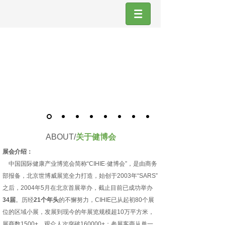
深圳乐活康养展＆健康与营养保健品展
INTERNATIONAL HEALTH INDUSTRY EXPO
2026.10.13-15
深圳国际会展中心（宝安新馆）
ABOUT/
关于健博会
展会介绍：
中国国际健康产业博览会简称“CIHIE·健博会”，是由商务
部报备，北京世博威展览全力打造，始创于2003年“SARS”
之后，2004年5月在北京首展举办，截止目前已成功举办
34届
。历经
21个年头
的不懈努力，CIHIE已从起初80个展
位的区域小展，发展到现今的年展览规模超10万平方米，
展商数1500+，观众人次突破160000+；参展客商从单一