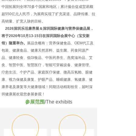
中国拓展到全球70多个国家和地区；累计撮合促成贸易额
超550亿元人民币，为展商实现了扩充渠道、品牌传播、拉
高销量、扩宽人脉的目标。
2026深圳乐活康养展＆深圳国际健康与营养保健品展，
将于2026年10月13-15日在深圳国际会展中心（宝安新
馆）隆重举办。
展品含概有：营养保健食品、OEM代工及
包装、健康食品、健康天然原料、益生菌、药食同源产
品、健康轻食、低GI食品、中医药养生、燕窝滋补品、艾
灸、智慧中医、智慧医疗，智能可穿戴设备、健康管理、
疗愈生活、个护产品、家庭医疗保健、微高压氧舱、眼健
康、视力保健及康复、护眼产品、睡眠健康、氢健康、健
康养老及康复等大健康领域！同期活动精彩纷呈，届时深
圳健康展欢迎您参展参观！
参展范围
/The exhibits