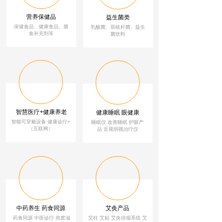
营养保健品
益生菌类
保健食品、健康食品、膳
乳酸菌、双岐杆菌、益生
食补充剂等
菌饮料
智慧医疗+健康养老
健康睡眠 眼健康
智能可穿戴设备 健康诊疗+
睡眠仪 改善睡眠
护
眼
产
（互联网）
品 近视弱视治疗仪
中药养生 药食同源
艾灸产品
药食同源 中医诊疗 燕窝滋
艾柱 艾贴 艾灸排烟系统 艾