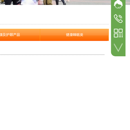
网站客
加微信 咨询详情！
参展
参观咨询
18600498
参展咨询
康及护眼产品
健康睡眠类
18600498
扫一扫 关注公众号！